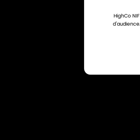
HighCo NIF
d'audience.
HighCo Nifty, LA solution de coupons de réduc
immédiats sur smartphone.