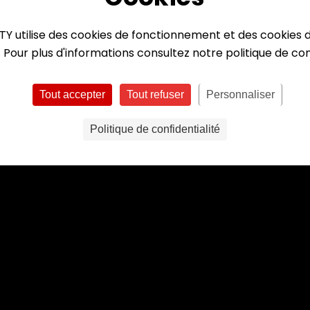
TY utilise des cookies de fonctionnement et des cookies
 Pour plus d'informations consultez notre politique de con
Tout accepter
Tout refuser
Personnaliser
Pourquoi Nifty ?
Liens annexes
Politique de confidentialité
En pharmacie
FAQ
tion
Inscrivez-vous
Contacts
Kits à imprimer
Politique de confide
commande PLV
Mentions légales
Offres en cours
Formation & supports
News