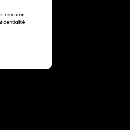
 de mesures
fidentialité
Nous contacter
365 avenue Archimède
13799 Aix en Provence Cedex 3
contact@highco-nifty.com
ntialité